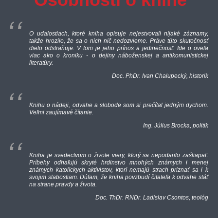
O udalostiach, ktoré kniha opisuje nejestvovali nijaké záznamy,
takže hrozilo, že sa o nich nič nedozvieme. Práve túto skutočnosť
dielo odstraňuje. V tom je jeho prínos a jedinečnosť. Ide o oveľa
viac ako o kroniku - o dejiny náboženskej a antikomunistickej
literatúry.
Doc. PhDr. Ivan Chalupecký, historik
Knihu o nádeji, odvahe a slobode som si prečítal jedným dychom.
Veľmi zaujímavé čítanie.
Ing. Július Brocka, politik
Kniha je svedectvom o živote viery, ktorý sa nepodarilo zašliapať.
Príbehy odhaľujú skryté hrdinstvo mnohých známych i menej
známych katolíckych aktivistov, ktorí nemajú strach priznať sa i k
svojim slabostiam. Dúfam, že kniha povzbudí čitateľa k odvahe stáť
na strane pravdy a života.
Doc. ThDr. RNDr. Ladislav Csontos, teológ