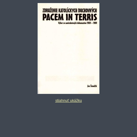
stiahnuť ukážku